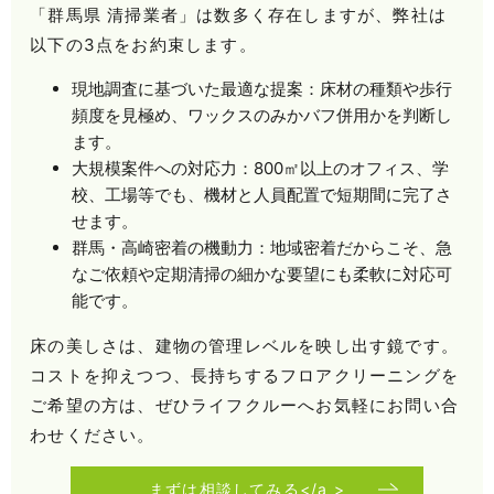
「群馬県 清掃業者」は数多く存在しますが、弊社は
以下の3点をお約束します。
現地調査に基づいた最適な提案：床材の種類や歩行
頻度を見極め、ワックスのみかバフ併用かを判断し
ます。
大規模案件への対応力：800㎡以上のオフィス、学
校、工場等でも、機材と人員配置で短期間に完了さ
せます。
群馬・高崎密着の機動力：地域密着だからこそ、急
なご依頼や定期清掃の細かな要望にも柔軟に対応可
能です。
床の美しさは、建物の管理レベルを映し出す鏡です。
コストを抑えつつ、長持ちするフロアクリーニングを
ご希望の方は、ぜひライフクルーへお気軽にお問い合
わせください。
まずは相談してみる</a >