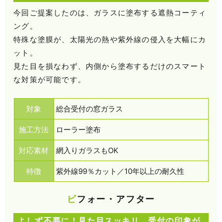
今回ご提案したのは、ガラスに塗布する遮熱コーティ
ング。
特殊な塗膜が、太陽光の熱や紫外線の侵入を大幅にカ
ット。
見た目を損なわず、内側から塗布するだけのスマート
な対策が可能です。
対象
総合受付の窓ガラス
施工方法
ローラー塗布
対応素材
網入りガラスもOK
特徴
紫外線99％カット／10年以上の耐久性
ビフォー・アフター
よしず不要に！見た目スッキリ、受付の印象が