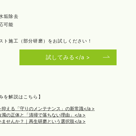
水垢除去
応可能
スト施工（部分研磨）をお試しください！
試してみる</a >
みを解説はこちら】
抑える「守りのメンテナンス」の新常識</a >
濁の正体と「清掃で落ちない理由」</a >
ませんか？｜再生研磨という選択肢</a >