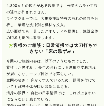
4,800㎡もの広さがある現場では、作業のムラや工程
の遅れが許されません。
ライフクルーでは、大規模施設特有の汚れの傾向を分
析し、最適な洗浄剤と機材を投入。
広い面積でも一貫したクオリティを提供し、施設全体
の印象を劇的に改善します。
お客様のご相談：日常清掃では太刀打ちで
きない「床の黒ずみ」
今回のご相談内容は、以下のようなものでした。
蓄積した黒ずみ： 長年の歩行による摩擦や皮脂汚れ
が層になり、モップ掛けでは落ちない。
空間の暗さ： 床がくすんでいるため、照明を付けて
いても施設全体が暗い印象に見える。
清掃の限界： 自社の日常清掃では、これ以上きれい
にならないと感じている。
店舗や施設において、床の美観は「信頼感」に直結し