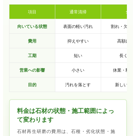
項目
通常清掃
全面
向いている状態
表面の軽い汚れ
割れ・欠け
費用
抑えやすい
高額にな
工期
短い
長くな
営業への影響
小さい
休業・騒音
目的
汚れを落とす
新しい石
料金は石材の状態・施工範囲によっ
て変わります
石材再生研磨の費用は、石種・劣化状態・施